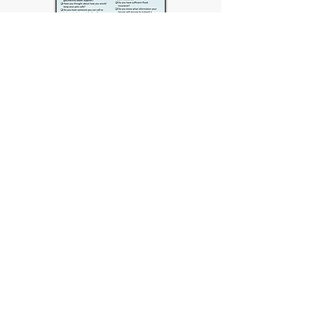
Przydatne strony
internetowe
National Flood Forum to organizacja
charytatywna, która udziela
niezależnych porad dotyczących
domowych produktów
przeciwpowodziowych, które można
zamontować w Twoim domu. Mogą
dostarczyć informacji o kosztach
kapitałowych, kosztach montażu i